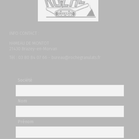
INFO CONTACT :
HAMEAU DE MONTOT
21430 Brazey-en-Morvan
Tél : 03 80 84 07 66 - bureau@rochegranulats.fr
Société
Nom
Prénom