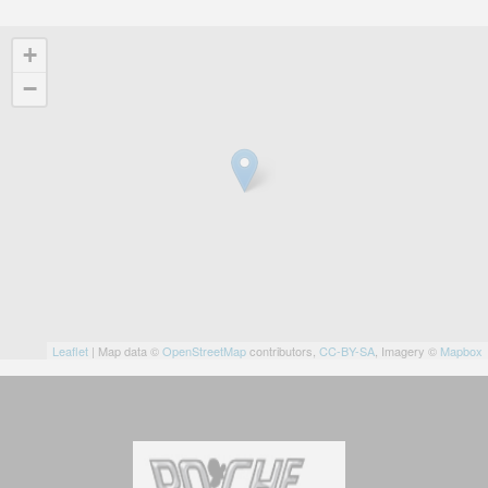
+
−
Leaflet
| Map data ©
OpenStreetMap
contributors,
CC-BY-SA
, Imagery ©
Mapbox